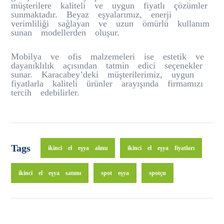
müşterilere kaliteli ve uygun fiyatlı çözümler
sunmaktadır. Beyaz eşyalarımız, enerji
verimliliği sağlayan ve uzun ömürlü kullanım
sunan modellerden oluşur.
Mobilya ve ofis malzemeleri ise estetik ve
dayanıklılık açısından tatmin edici seçenekler
sunar. Karacabey’deki müşterilerimiz, uygun
fiyatlarla kaliteli ürünler arayışında firmamızı
tercih edebilirler.
Tags
ikinci el eşya alımı
ikinci el eşya fiyatları
ikinci el eşya satımı
spot eşya
spotçu