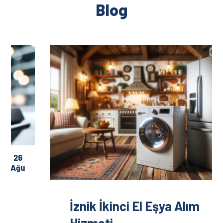
Blog
26
Ağu
İznik İkinci El Eşya Alım
Hizmeti