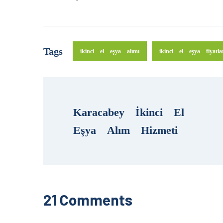
Tags
ikinci el eşya alımı
ikinci el eşya fiyatla
Karacabey İkinci El 
Eşya Alım Hizmeti
21 Comments