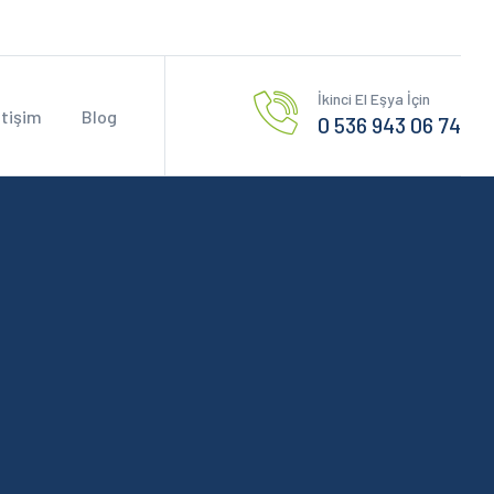
İkinci El Eşya İçin
etişim
Blog
0 536 943 06 74