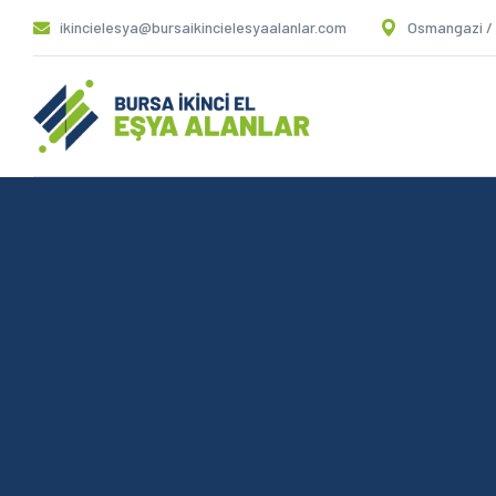
ikincielesya@bursaikincielesyaalanlar.com
Osmangazi /