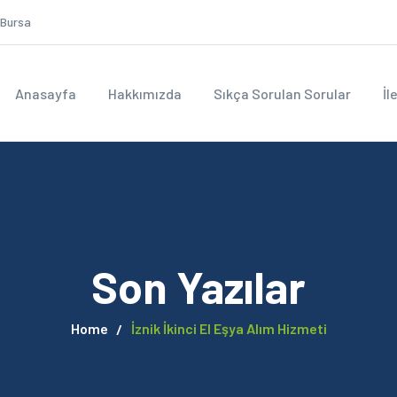
 Bursa
Anasayfa
Hakkımızda
Sıkça Sorulan Sorular
İl
Son Yazılar
Home
İznik İkinci El Eşya Alım Hizmeti