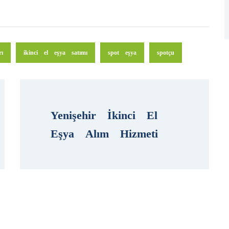
rı
ikinci el eşya satımı
spot eşya
spotçu
Yenişehir İkinci El 
Eşya Alım Hizmeti