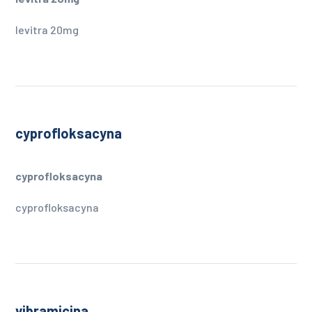
levitra 20mg
cyprofloksacyna
cyprofloksacyna
cyprofloksacyna
vibramicina